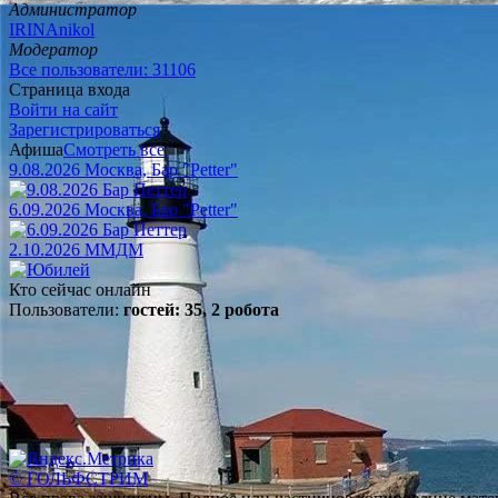
Администратор
IRINAnikol
Модератор
Все пользователи: 31106
Страница входа
Войти на сайт
Зарегистрироваться
Афиша
Смотреть все
9.08.2026 Москва, Бар "Petter"
6.09.2026 Москва, Бар "Petter"
2.10.2026 ММДМ
Кто сейчас онлайн
Пользователи:
гостей: 35, 2 робота
© ГОЛЬФСТРИМ