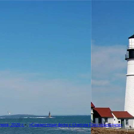
мия, 2020 г.
«,
«Совместные фото с Олегом Григорьевичем»