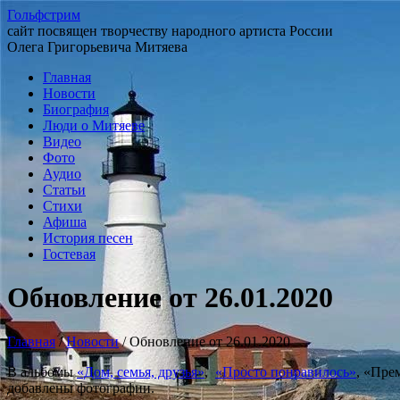
Гольфстрим
сайт посвящен творчеству народного артиста России
Олега Григорьевича Митяева
Главная
Новости
Биография
Люди о Митяеве
Видео
Фото
Аудио
Статьи
Стихи
Афиша
История песен
Гостевая
Обновление от 26.01.2020
Главная
/
Новости
/
Обновление от 26.01.2020
В альбомы
«Дом, семья, друзья»
,
«Просто понравилось»
, «Пре
добавлены фотографии.