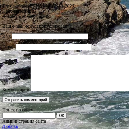
Опубликовал:
IRINAnikol
(26.01.2020)
Просмотров: 276
Добавить комментарий
Ваш e-mail не будет опубликован.
Имя
E-mail
Комментарий
Поиск по сайту
Администрация сайта
Любовь