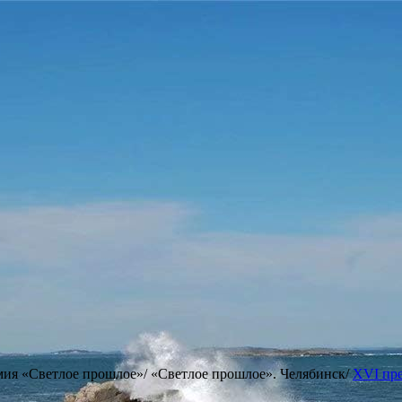
мия «Светлое прошлое»/ «Светлое прошлое». Челябинск/
XVI пре