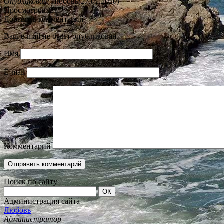
Опубликовал:
Любовь
(27.01.2020)
Просмотров: 315
Добавить комментарий
Ваш e-mail не будет опубликован.
Имя
E-mail
Комментарий
Поиск по сайту
Администрация сайта
Любовь
Администратор