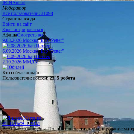
IRINAnikol
Модератор
Все пользователи: 31098
Страница входа
Войти на сайт
Зарегистрироваться
Афиша
Смотреть все
9.08.2026 Москва, Бар "Petter"
6.09.2026 Москва, Бар "Petter"
2.10.2026 ММДМ
Кто сейчас онлайн
Пользователи:
гостей: 23, 5 робота
© ГОЛЬФСТРИМ
Все права защищены. Полное или частичное копирование матер