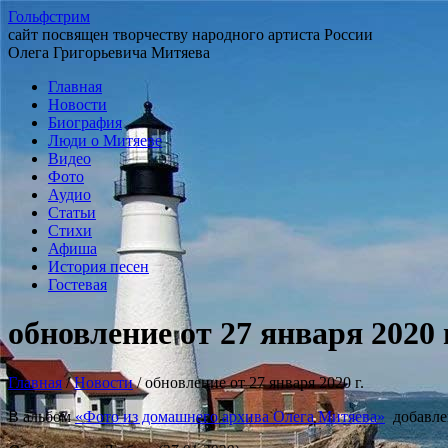
Гольфстрим
сайт посвящен творчеству народного артиста России
Олега Григорьевича Митяева
Главная
Новости
Биография
Люди о Митяеве
Видео
Фото
Аудио
Статьи
Стихи
Афиша
История песен
Гостевая
обновление от 27 января 2020 г
Главная
/
Новости
/
обновление от 27 января 2020 г.
В альбом
«Фото из домашнего архива Олега Митяева»
добавле