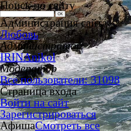
Поиск по сайту
Администрация сайта
Любовь
Администратор
IRINAnikol
Модератор
Все пользователи: 31098
Страница входа
Войти на сайт
Зарегистрироваться
Афиша
Смотреть все