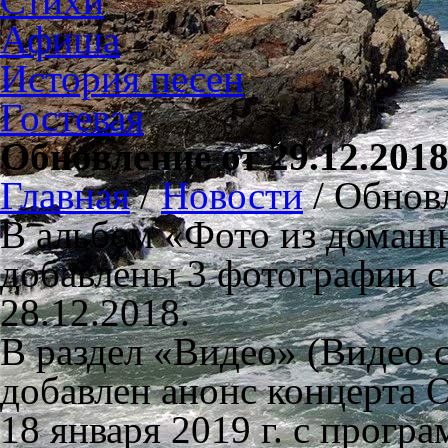
Стихи
Афиша
История песен
Гостевая
Обновление от 29.12.201
Главная
/
Новости
/
Обновл
В альбом «Фото из домашн
добавлены 3 фотографии с
28.12.2018.
В раздел «Видео» (Видео 
добавлен анонс концерта 
18 января 2019 г. с прогр