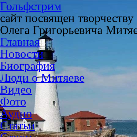
Гольфстрим
сайт посвящен творчеству
Олега Григорьевича Митя
Главная
Новости
Биография
Люди о Митяеве
Видео
Фото
Аудио
Статьи