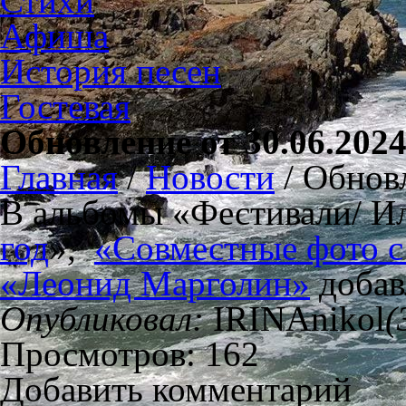
Стихи
Афиша
История песен
Гостевая
Обновление от 30.06.202
Главная
/
Новости
/
Обновл
В альбомы «Фестивали/ И
год
»,
«Совместные фото с
«Леонид Марголин»
добав
Опубликовал:
IRINAnikol
(
Просмотров: 162
Добавить комментарий