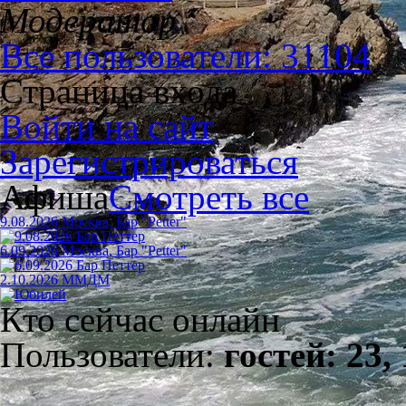
Модератор
Все пользователи: 31104
Страница входа
Войти на сайт
Зарегистрироваться
Афиша
Смотреть все
9.08.2026 Москва, Бар "Petter"
6.09.2026 Москва, Бар "Petter"
2.10.2026 ММДМ
Кто сейчас онлайн
Пользователи:
гостей: 23,