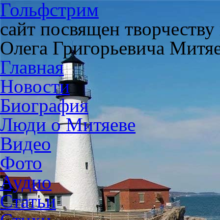
Гольфстрим
сайт посвящен творчеству
Олега Григорьевича Митя
Главная
Новости
Биография
Люди о Митяеве
Видео
Фото
Аудио
Статьи