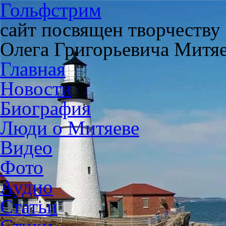
Гольфстрим
сайт посвящен творчеству
Олега Григорьевича Митя
Главная
Новости
Биография
Люди о Митяеве
Видео
Фото
Аудио
Статьи