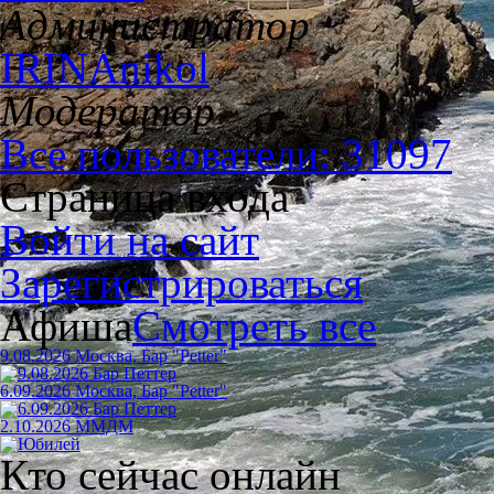
Администратор
IRINAnikol
Модератор
Все пользователи: 31097
Страница входа
Войти на сайт
Зарегистрироваться
Афиша
Смотреть все
9.08.2026 Москва, Бар "Petter"
6.09.2026 Москва, Бар "Petter"
2.10.2026 ММДМ
Кто сейчас онлайн