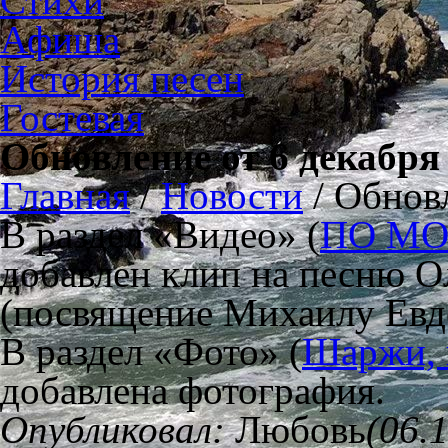
Стихи
Афиша
История песен
Гостевая
Обновление от 6 декабря 
Главная
/
Новости
/
Обновл
В раздел «Видео» (
ПО М
добавлен клип на песню 
(посвящение Михаилу Евд
В раздел «Фото» (
Шаржи, 
добавлена фотография.
Опубликовал:
Любовь
(06.