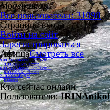
Модератор
Все пользователи: 31098
Страница входа
Войти на сайт
Зарегистрироваться
Афиша
Смотреть все
9.08.2026 Москва, Бар "Petter"
6.09.2026 Москва, Бар "Petter"
2.10.2026 ММДМ
Кто сейчас онлайн
Пользователи:
IRINAnikol,