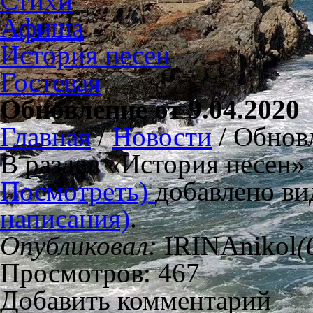
Стихи
Афиша
История песен
Гостевая
Обновление от 9.04.2020
Главная
/
Новости
/
Обновл
В раздел «История песен»
Посмотреть)
добавлено в
написания)
.
Опубликовал:
IRINAnikol
(
Просмотров: 467
Добавить комментарий