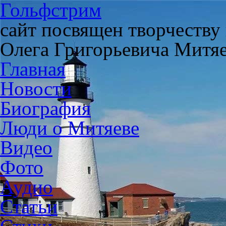
Гольфстрим
сайт посвящен творчеству
Олега Григорьевича Митя
Главная
Новости
Биография
Люди о Митяеве
Видео
Фото
Аудио
Статьи