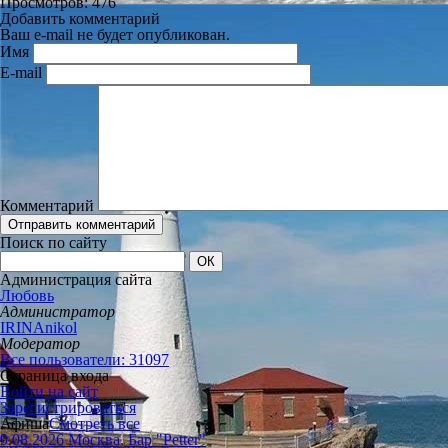
Просмотров: 476
Добавить комментарий
Ваш e-mail не будет опубликован.
Имя
E-mail
Комментарий
Поиск по сайту
Администрация сайта
Любовь
Администратор
IRINAnikol
Модератор
Все пользователи: 31097
Страница входа
Войти на сайт
Зарегистрироваться
Афиша
Смотреть все
9.08.2026 Москва, Бар "Petter"