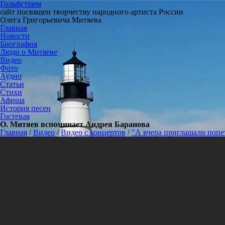
Гольфстрим
сайт посвящен творчеству народного артиста России
Олега Григорьевича Митяева
Главная
Новости
Биография
Люди о Митяеве
Видео
Фото
Аудио
Статьи
Стихи
Афиша
История песен
Гостевая
О. Митяев вспоминает Андрея Баранова
Главная
/
Видео
/
Видео с концертов
/
"А вчера приглашали попет