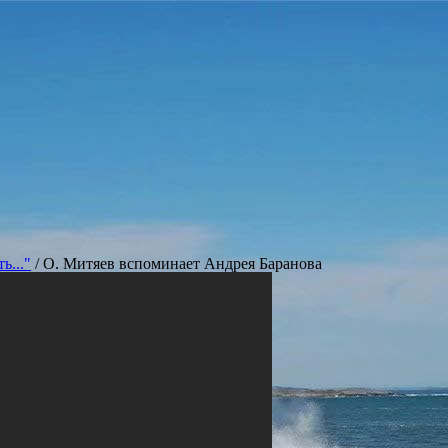
ь..."
/
О. Митяев вспоминает Андрея Баранова