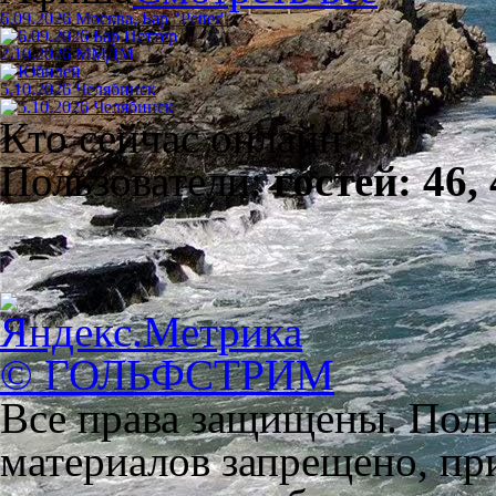
6.09.2026 Москва, Бар "Petter"
2.10.2026 ММДМ
5.10.2026 Челябинск
Кто сейчас онлайн
Пользователи:
гостей: 46,
© ГОЛЬФСТРИМ
Все права защищены. Полн
материалов запрещено, пр