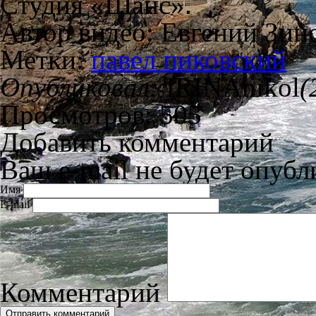
Студия «Шанс».
Автор видео: Евгений Зин
Метки:
павел пиковский
Опубликовал:
IRINAnikol
(
Просмотров: 505
Добавить комментарий
Ваш e-mail не будет опубл
Имя
E-mail
Комментарий