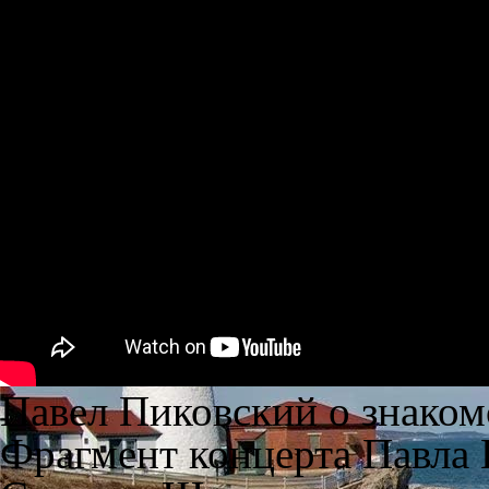
Павел Пиковский о знаком
Фрагмент концерта Павла П