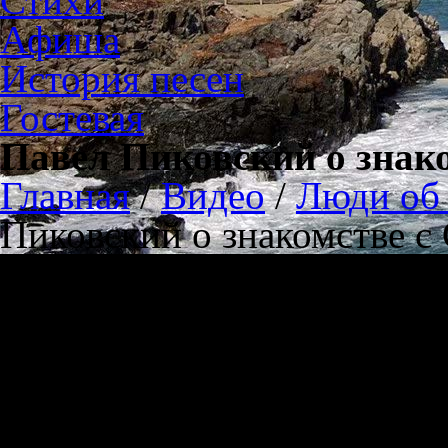
Стихи
Афиша
История песен
Гостевая
Павел Пиковский о знак
Главная
/
Видео
/
Люди об 
Пиковский о знакомстве 