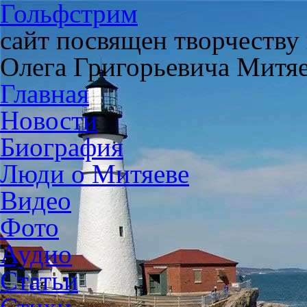
Гольфстрим
сайт посвящен творчеству
Олега Григорьевича Митя
Главная
Новости
Биография
Люди о Митяеве
Видео
Фото
Аудио
Статьи