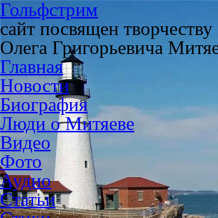
Гольфстрим
сайт посвящен творчеству
Олега Григорьевича Митя
Главная
Новости
Биография
Люди о Митяеве
Видео
Фото
Аудио
Статьи