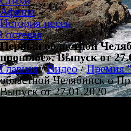
Стихи
Афиша
История песен
Гостевая
Первый областной Челяб
прошлое». Выпуск от 27.
Главная
/
Видео
/
Премия 
областной Челябинск о П
Выпуск от 27.01.2020