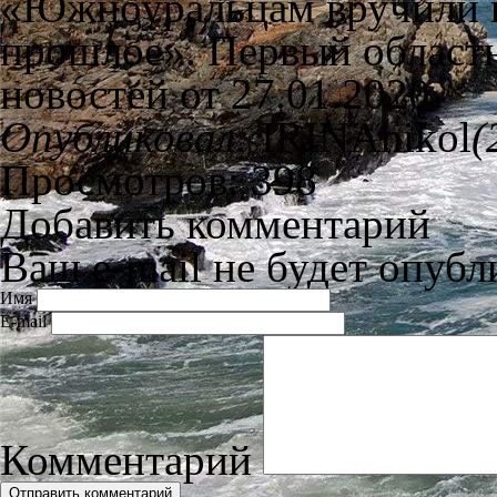
«Южноуральцам вручили 
прошлое». Первый област
новостей от 27.01.2020
Опубликовал:
IRINAnikol
(
Просмотров: 398
Добавить комментарий
Ваш e-mail не будет опубл
Имя
E-mail
Комментарий