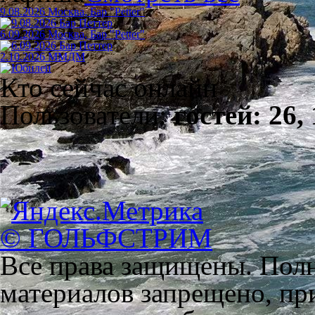
9.08.2026 Москва, Бар "Petter"
6.09.2026 Москва, Бар "Petter"
2.10.2026 ММДМ
Кто сейчас онлайн
Пользователи:
гостей: 26,
© ГОЛЬФСТРИМ
Все права защищены. Полн
материалов запрещено, пр