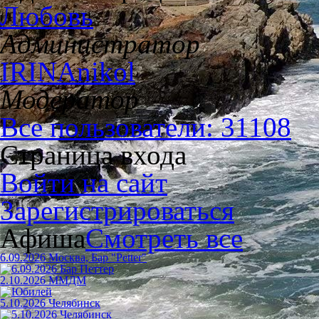
Любовь
Администратор
IRINAnikol
Модератор
Все пользователи: 31108
Страница входа
Войти на сайт
Зарегистрироваться
Афиша
Смотреть все
6.09.2026 Москва, Бар "Petter"
2.10.2026 ММДМ
5.10.2026 Челябинск