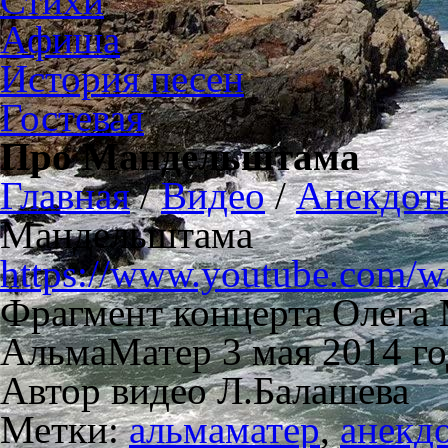
Стихи
Афиша
История песен
Гостевая
Про Мандельштама
Главная
/
Видео
/
Анекдоты
Мандельштама
https://www.youtube.com
Фрагмент концерта Олега 
АльмаМатер 3 мая 2014 го
Автор видео Л.Балашева
Метки:
альмаматер
,
анекд