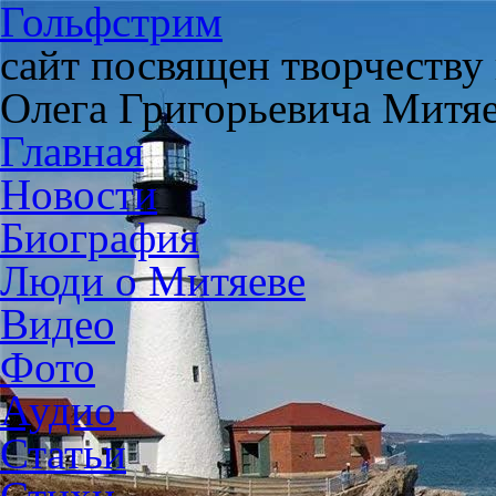
Гольфстрим
сайт посвящен творчеству
Олега Григорьевича Митя
Главная
Новости
Биография
Люди о Митяеве
Видео
Фото
Аудио
Статьи