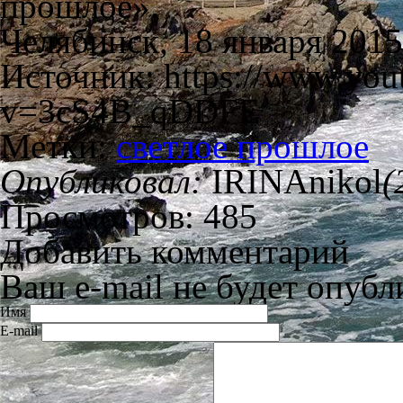
прошлое».
Челябинск, 18 января 2015 
Источник: https://www.you
v=3cS4B_qDDFE
Метки:
светлое прошлое
Опубликовал:
IRINAnikol
(
Просмотров: 485
Добавить комментарий
Ваш e-mail не будет опубл
Имя
E-mail