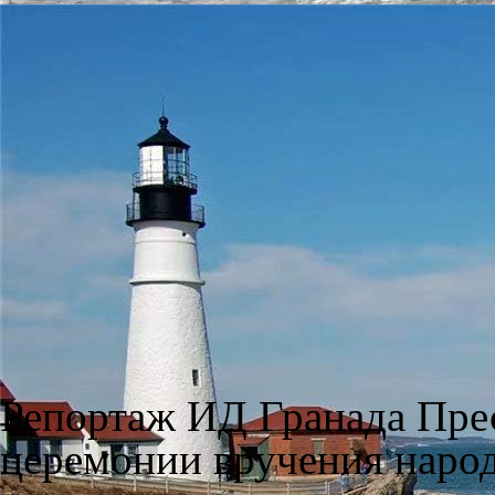
Репортаж ИД Гранада Прес
церемонии вручения наро