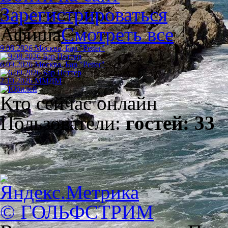
Зарегистрироваться
Афиша
Смотреть все
9.08.2026 Москва, Бар "Petter"
6.09.2026 Москва, Бар "Petter"
2.10.2026 ММДМ
Кто сейчас онлайн
Пользователи:
гостей: 33
© ГОЛЬФСТРИМ