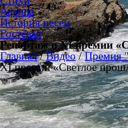
Стихи
Афиша
История песен
Гостевая
Репортаж о XI премии «
Главная
/
Видео
/
Премия 
XI премии «Светлое прош