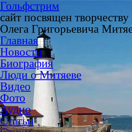
Гольфстрим
сайт посвящен творчеству
Олега Григорьевича Митя
Главная
Новости
Биография
Люди о Митяеве
Видео
Фото
Аудио
Статьи