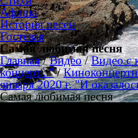
Стихи
Афиша
История песен
Гостевая
Самая любимая песня
Главная
/
Видео
/
Видео с 
концерт..."
/
Киноконцертн
января 2020 г. "И оказало
Самая любимая песня