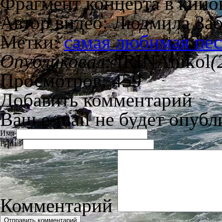
Фрагмент концерта в кинок
Автор видео: Людмила За
Метки:
самая любимая пе
Опубликовал:
IRINAnikol
(
Просмотров: 459
Добавить комментарий
Ваш e-mail не будет опубл
Имя
E-mail
Комментарий