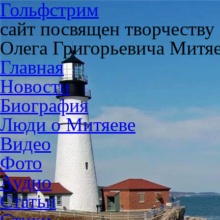
Гольфстрим
сайт посвящен творчеству
Олега Григорьевича Митя
Главная
Новости
Биография
Люди о Митяеве
Видео
Фото
Аудио
Статьи