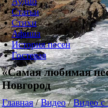
Аудио
Статьи
Стихи
Афиша
История песен
Гостевая
«Самая любимая пес
Новгород
Главная
/
Видео
/
Видео с