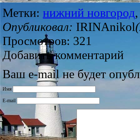
Метки:
нижний новгород
Опубликовал:
IRINAnikol
Просмотров: 321
Добавить комментарий
Ваш e-mail не будет опубл
Имя
E-mail