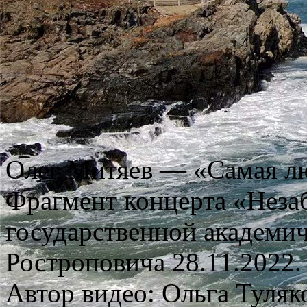
Олег Митяев — «Самая л
Фрагмент концерта «Неза
государственной академи
Ростроповича 28.11.2022.
Автор видео: Ольга Туляк