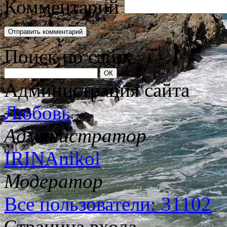
Комментарий
Поиск по сайту
Администрация сайта
Любовь
Администратор
IRINAnikol
Модератор
Все пользователи: 31102
Страница входа