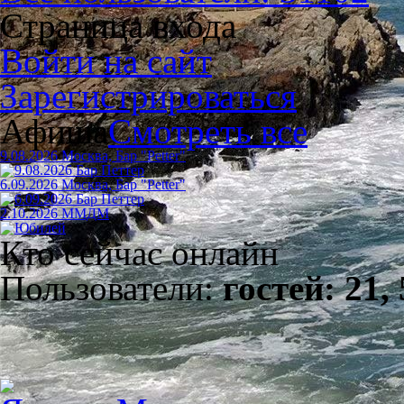
Страница входа
Войти на сайт
Зарегистрироваться
Афиша
Смотреть все
9.08.2026 Москва, Бар "Petter"
6.09.2026 Москва, Бар "Petter"
2.10.2026 ММДМ
Кто сейчас онлайн
Пользователи:
гостей: 21,