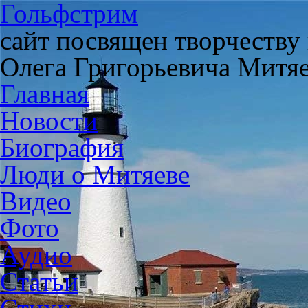
Гольфстрим
сайт посвящен творчеству
Олега Григорьевича Митя
Главная
Новости
Биография
Люди о Митяеве
Видео
Фото
Аудио
Статьи