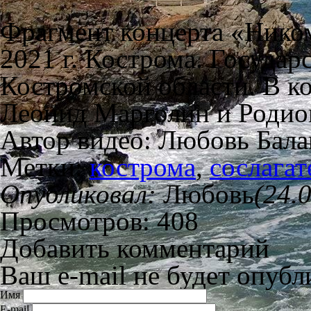
Фрагмент концерта «Ником
2021 г. Кострома. Госуда
Костромской области. В к
Леонид Марголин и Родио
Автор видео: Любовь Бал
Метки:
кострома
,
сослагат
Опубликовал:
Любовь
(24.
Просмотров: 408
Добавить комментарий
Ваш e-mail не будет опубл
Имя
E-mail