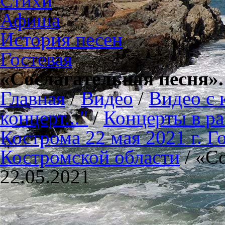
Стихи
Афиша
История песен
Гостевая
«Сослагательная песня».
Главная
/
Видео
/
Видео с 
концерт..."
/
Концерты в ра
Кострома 22 мая 2021 г. 
Костромской области
/
«Со
22.05.2021