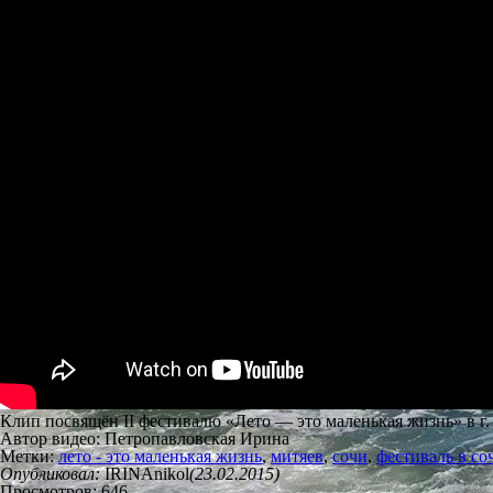
Клип посвящён II фестивалю «Лето — это маленькая жизнь» в г. 
Автор видео: Петропавловская Ирина
Метки:
лето - это маленькая жизнь
,
митяев
,
сочи
,
фестиваль в со
Опубликовал:
IRINAnikol
(23.02.2015)
Просмотров: 646