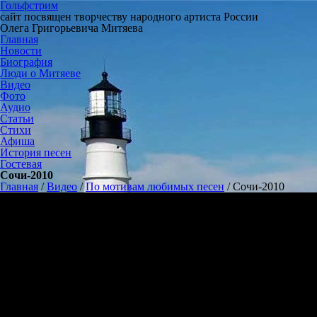
Гольфстрим
сайт посвящен творчеству народного артиста России
Олега Григорьевича Митяева
Главная
Новости
Биография
Люди о Митяеве
Видео
Фото
Аудио
Статьи
Стихи
Афиша
История песен
Гостевая
Сочи-2010
Главная
/
Видео
/
По мотивам любимых песен
/
Сочи-2010