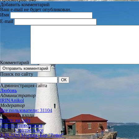
Добавить комментарий
Ваш e-mail не будет опубликован.
Имя
E-mail
Комментарий
Поиск по сайту
Администрация сайта
Любовь
Администратор
IRINAnikol
Модератор
Все пользователи: 31104
Страница входа
Войти на сайт
Зарегистрироваться
Афиша
Смотреть все
9.08.2026 Москва, Бар "Petter"