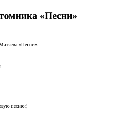
ёхтомника «Песни»
 Митяева «Песни».
я
овую песню:)