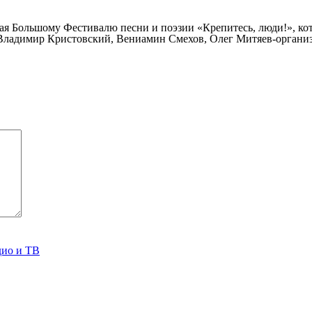
 Большому Фестивалю песни и поэзии «Крепитесь, люди!», кото
Владимир Кристовский, Вениамин Смехов, Олег Митяев-организ
дио и ТВ