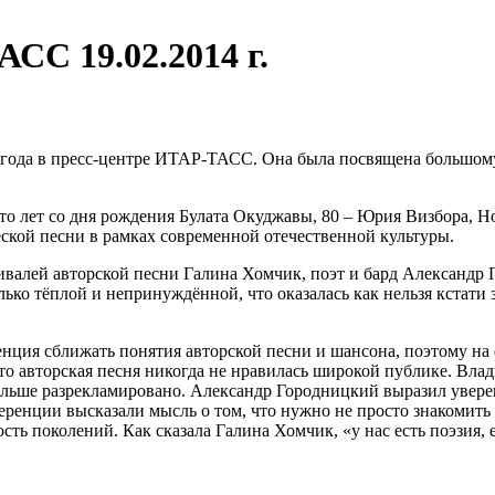
СС 19.02.2014 г.
4 года в пресс-центре ИТАР-ТАСС. Она была посвящена большом
сто лет со дня рождения Булата Окуджавы, 80 – Юрия Визбора,
еской песни в рамках современной отечественной культуры.
ивалей авторской песни Галина Хомчик, поэт и бард Александр
ко тёплой и непринуждённой, что оказалась как нельзя кстати 
нция сближать понятия авторской песни и шансона, поэтому на ф
то авторская песня никогда не нравилась широкой публике. Вл
ольше разрекламировано. Александр Городницкий выразил уверен
ренции высказали мысль о том, что нужно не просто знакомить м
ь поколений. Как сказала Галина Хомчик, «у нас есть поэзия, е