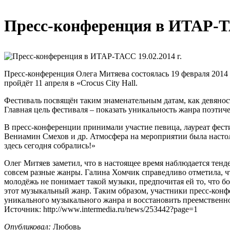
Пресс-конференция в ИТАР-ТА
Пресс-конференция Олега Митяева состоялась 19 февраля 201
пройдёт 11 апреля в «Crocus City Hall.
Фестиваль посвящён таким знаменательным датам, как девяно
Главная цель фестиваля – показать уникальность жанра поэтич
В пресс-конференции принимали участие певица, лауреат фест
Вениамин Смехов и др. Атмосфера на мероприятии была настоль
здесь сегодня собрались!»
Олег Митяев заметил, что в настоящее время наблюдается тенде
совсем разные жанры. Галина Хомчик справедливо отметила, ч
молодёжь не понимает такой музыки, предпочитая ей то, что б
этот музыкальный жанр. Таким образом, участники пресс-конфе
уникального музыкального жанра и восстановить преемственност
Источник: http://www.intermedia.ru/news/253442?page=1
Опубликовал:
Любовь