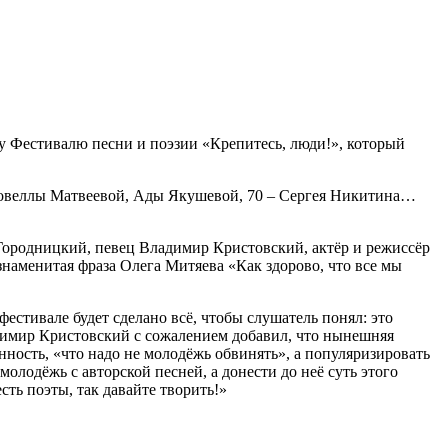
у Фестивалю песни и поэзии «Крепитесь, люди!», который
 Новеллы Матвеевой, Ады Якушевой, 70 – Сергея Никитина…
 Городницкий, певец Владимир Кристовский, актёр и режиссёр
знаменитая фраза Олега Митяева «Как здорово, что все мы
естивале будет сделано всё, чтобы слушатель понял: это
адимир Кристовский с сожалением добавил, что нынешняя
ность, «что надо не молодёжь обвинять», а популяризировать
олодёжь с авторской песней, а донести до неё суть этого
сть поэты, так давайте творить!»