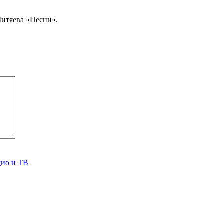
Митяева «Песни».
дио и ТВ