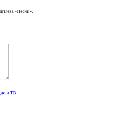
Митяева «Песни».
дио и ТВ