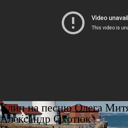
Клип на песню Олега Мит
Александр Охотюк