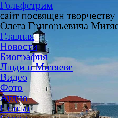
Гольфстрим
сайт посвящен творчеству
Олега Григорьевича Митя
Главная
Новости
Биография
Люди о Митяеве
Видео
Фото
Аудио
Статьи