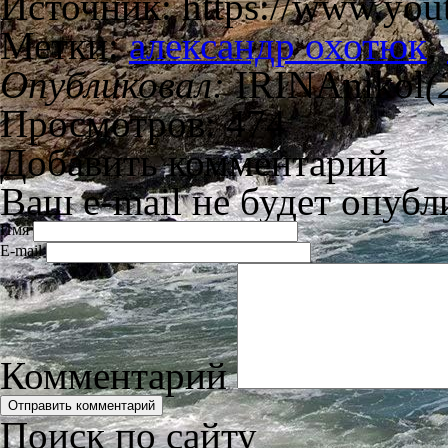
Источник: https://www.yo
Метки:
александр охотюк
,
Опубликовал:
IRINAnikol
(
Просмотров: 474
Добавить комментарий
Ваш e-mail не будет опубл
Имя
E-mail
Комментарий
Поиск по сайту