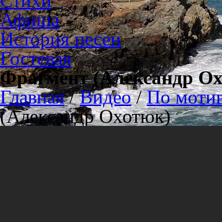
Стихи
Афиша
История песен
Гостевая
Фрагмент (Александр О
Главная
/
Видео
/
По моти
(Александр Охотюк)