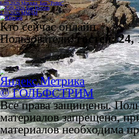
6.09.2026 Москва, Бар "Petter"
2.10.2026 ММДМ
Кто сейчас онлайн
Пользователи:
гостей: 24,
© ГОЛЬФСТРИМ
Все права защищены. Полн
материалов запрещено, пр
материалов необходима пря