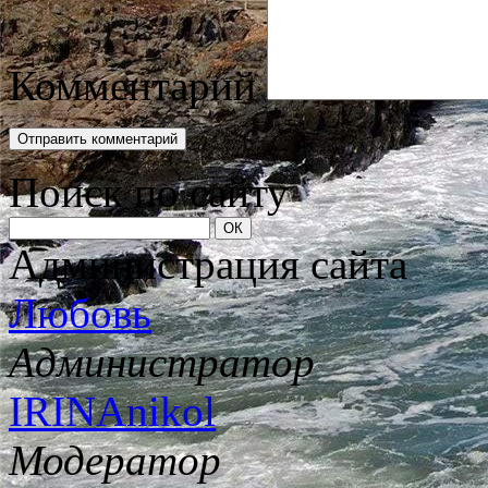
Комментарий
Поиск по сайту
Администрация сайта
Любовь
Администратор
IRINAnikol
Модератор