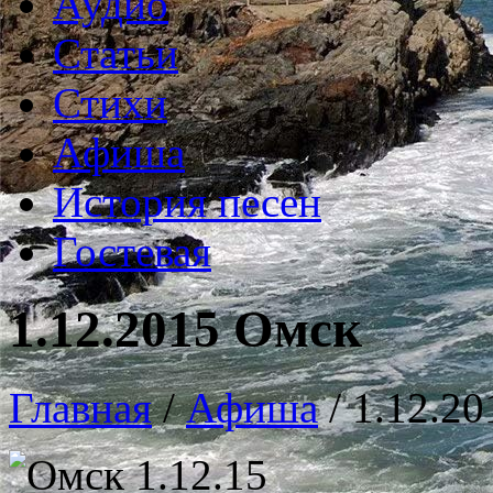
Аудио
Статьи
Стихи
Афиша
История песен
Гостевая
1.12.2015 Омск
Главная
/
Афиша
/
1.12.2