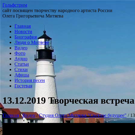
Гольфстрим
сайт посвящен творчеству народного артиста России
Олега Григорьевича Митяева
Главная
Новости
Биография
Люди о Митяеве
Видео
Фото
Аудио
Статьи
Стихи
Афиша
История песен
Гостевая
13.12.2019 Творческая встре
Главная
/
Видео
/
Студия Олега Митяева "Светлое будущее"
/
13