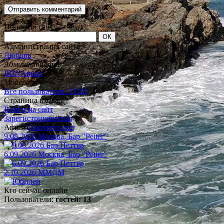
Поиск по сайту
Администрация сайта
Любовь
Администратор
IRINAnikol
Модератор
Все пользователи: 31101
Страница входа
Войти на сайт
Зарегистрироваться
Афиша
Смотреть все
9.08.2026 Москва, Бар "Petter"
6.09.2026 Москва, Бар "Petter"
2.10.2026 ММДМ
Кто сейчас онлайн
Пользователи:
гостей: 13