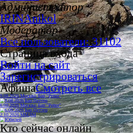
Администратор
IRINAnikol
Модератор
Все пользователи: 31102
Страница входа
Войти на сайт
Зарегистрироваться
Афиша
Смотреть все
9.08.2026 Москва, Бар "Petter"
6.09.2026 Москва, Бар "Petter"
2.10.2026 ММДМ
Кто сейчас онлайн