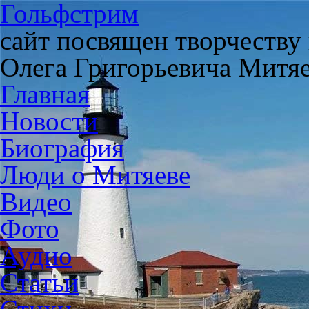
Гольфстрим
сайт посвящен творчеству
Олега Григорьевича Митя
Главная
Новости
Биография
Люди о Митяеве
Видео
Фото
Аудио
Статьи