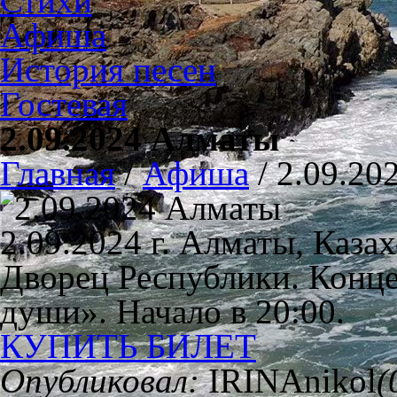
Стихи
Афиша
История песен
Гостевая
2.09.2024 Алматы
Главная
/
Афиша
/
2.09.20
2.09.2024 г. Алматы, Каза
Дворец Республики. Конце
души». Начало в 20:00.
КУПИТЬ БИЛЕТ
Опубликовал:
IRINAnikol
(