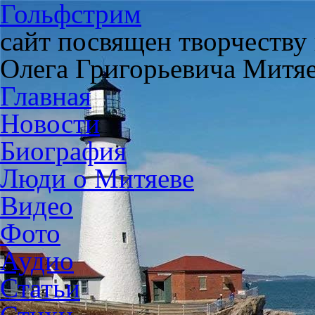
Гольфстрим
сайт посвящен творчеству
Олега Григорьевича Митя
Главная
Новости
Биография
Люди о Митяеве
Видео
Фото
Аудио
Статьи