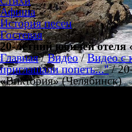
Стихи
Афиша
История песен
Гостевая
20-летний юбилей отеля
Главная
/
Видео
/
Видео с 
приглашали попеть..."
/
20
«Виктория» (Челябинск)