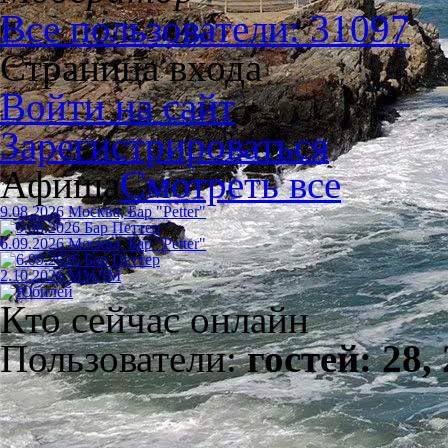
Все пользователи: 31097
Страница входа
Войти на сайт
Зарегистрироваться
Афиша
Смотреть все
9.08.2026 Москва, Бар "Petter"
6.09.2026 Москва, Бар "Petter"
2.10.2026 ММДМ
Кто сейчас онлайн
Пользователи:
гостей: 28,