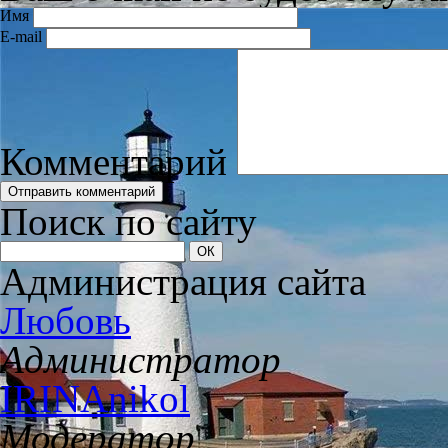
Имя
E-mail
Комментарий
Поиск по сайту
Администрация сайта
Любовь
Администратор
IRINAnikol
Модератор