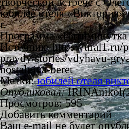
творческой встрече с Оле
юбилее отеля «Виктория» 
г.
Программа «Пятиминутка п
Источник: https://ural1.ru/
pravdy/stories/vdyhayu-gry
nostalgiya-beret
Метки:
юбилей отеля викт
Опубликовал:
IRINAnikol
(
Просмотров: 595
Добавить комментарий
Ваш e-mail не будет опубл