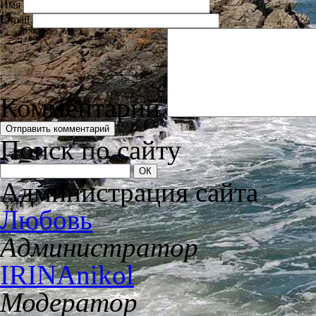
Имя
E-mail
Комментарий
Поиск по сайту
Администрация сайта
Любовь
Администратор
IRINAnikol
Модератор