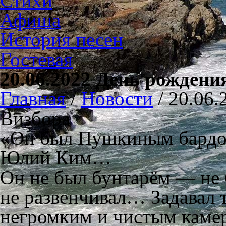
Стихи
Афиша
История песен
Гостевая
20.06.2022 День рожден
Главная
/
Новости
/
20.06
Визбора
«Он был Пушкиным бардов
Юлий Ким…
Он не был бунтарём — не б
не развенчивал… Задавал т
негромким и чистым каме