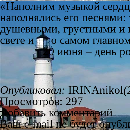
«Наполним музыкой сердца
наполнялись его песнями:
душевными, грустными и в
свете и — о самом главно
20 июня – день 
Опубликовал:
IRINAnikol
(
Просмотров: 297
Добавить комментарий
Ваш e-mail не будет опубл