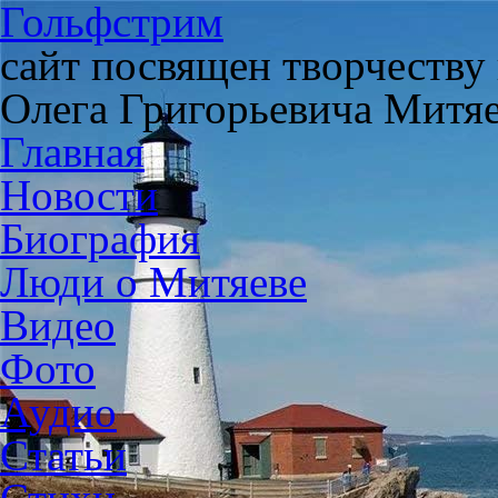
Гольфстрим
сайт посвящен творчеству
Олега Григорьевича Митя
Главная
Новости
Биография
Люди о Митяеве
Видео
Фото
Аудио
Статьи