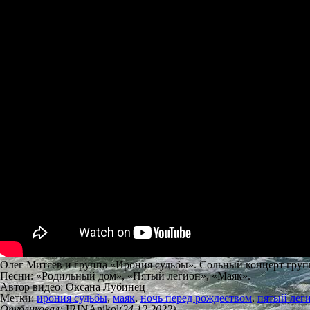
Олег Митяев и группа «Ирония судьбы». Сольный концерт груп
Песни: «Родильный дом», «Пятый легион», «Маяк».
Автор видео: Оксана Лубинец
Метки:
ирония судьбы
,
маяк
,
ночь перед рождеством
,
пятый лег
Опубликовал:
IRINAnikol
(24.12.2022)