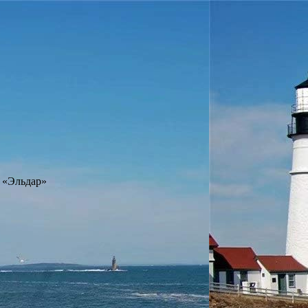
б «Эльдар»