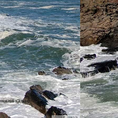
иноклуб «Эльдар».