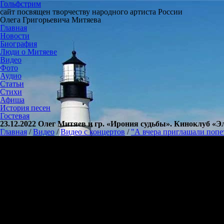
Гольфстрим
сайт посвящен творчеству народного артиста России
Олега Григорьевича Митяева
Главная
Новости
Биография
Люди о Митяеве
Видео
Фото
Аудио
Статьи
Стихи
Афиша
История песен
Гостевая
23.12.2022 Олег Митяев и гр. «Ирония судьбы». Киноклуб «Э
Главная
/
Видео
/
Видео с концертов
/
"А вчера приглашали попет