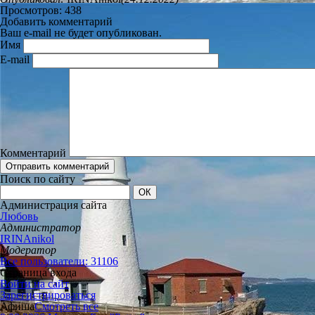
Просмотров: 438
Добавить комментарий
Ваш e-mail не будет опубликован.
Имя
E-mail
Комментарий
Поиск по сайту
Администрация сайта
Любовь
Администратор
IRINAnikol
Модератор
Все пользователи: 31106
Страница входа
Войти на сайт
Зарегистрироваться
Афиша
Смотреть все