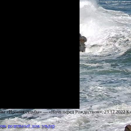
пы «Ирония судьбы» — «Ночь перед Рождеством». 23.12.2022 К
ион
,
родильный дом
,
эльдар