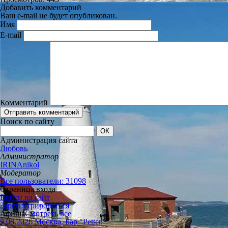
Добавить комментарий
Ваш e-mail не будет опубликован.
Имя
E-mail
Комментарий
Поиск по сайту
Администрация сайта
Любовь
Администратор
IRINAnikol
Модератор
Все пользователи: 31098
Страница входа
Войти на сайт
Зарегистрироваться
Афиша
Смотреть все
9.08.2026 Москва, Бар "Petter"