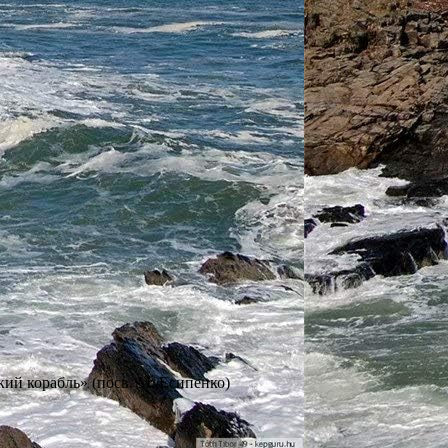
кий корабль» (посв. М. Есипенко)