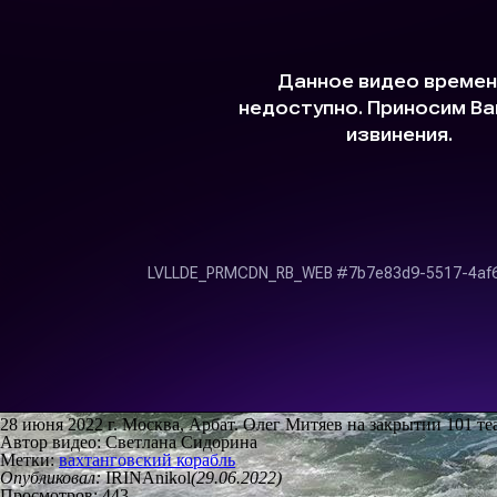
28 июня 2022 г. Москва, Арбат. Олег Митяев на закрытии 101 те
Автор видео: Светлана Сидорина
Метки:
вахтанговский корабль
Опубликовал:
IRINAnikol
(29.06.2022)
Просмотров: 443