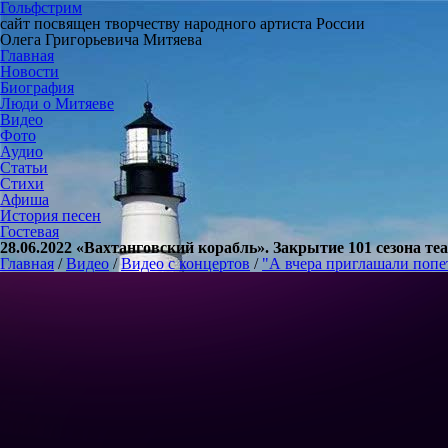
Гольфстрим
сайт посвящен творчеству народного артиста России
Олега Григорьевича Митяева
Главная
Новости
Биография
Люди о Митяеве
Видео
Фото
Аудио
Статьи
Стихи
Афиша
История песен
Гостевая
28.06.2022 «Вахтанговский корабль». Закрытие 101 сезона те
Главная
/
Видео
/
Видео с концертов
/
"А вчера приглашали попет