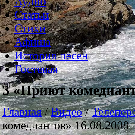
Аудио
Статьи
Стихи
Афиша
История песен
Гостевая
3 «Приют комедиант
Главная
/
Видео
/
Телепер
комедиантов» 16.08.2008