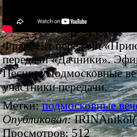
Фрагмент передачи «Прию
передачи «Дачники». Эфир
Песню «Подмосковные веч
участники передачи.
Метки:
подмосковные веч
Опубликовал:
IRINAnikol
Просмотров: 512