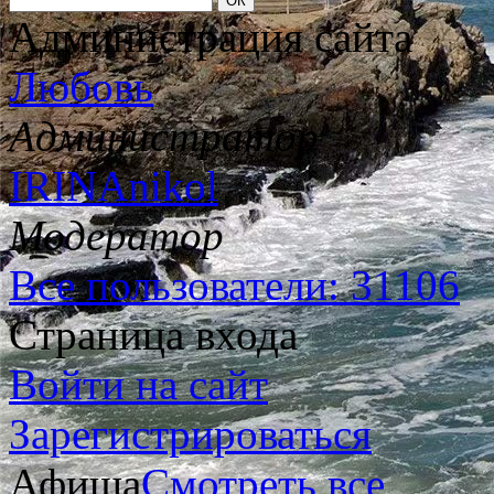
Администрация сайта
Любовь
Администратор
IRINAnikol
Модератор
Все пользователи: 31106
Страница входа
Войти на сайт
Зарегистрироваться
Афиша
Смотреть все