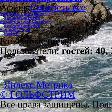
Афиша
Смотреть все
9.08.2026 Москва, Бар "Petter"
6.09.2026 Москва, Бар "Petter"
2.10.2026 ММДМ
Кто сейчас онлайн
Пользователи:
гостей: 40,
© ГОЛЬФСТРИМ
Все права защищены. Полн