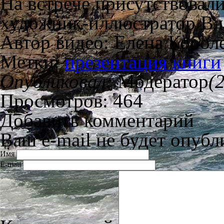
На встрече присутствовал
художник-иллюстратор Вл
Автор видео: Елена Корол
Метки:
презентация книги
Опубликовал:
Модератор
(
Просмотров: 464
Добавить комментарий
Ваш e-mail не будет опубл
Имя
E-mail