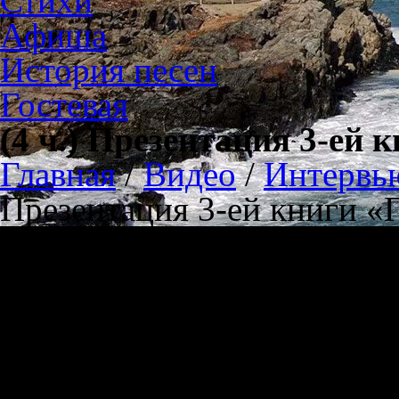
Стихи
Афиша
История песен
Гостевая
(4 ч.) Презентация 3-ей 
Главная
/
Видео
/
Интервь
Презентация 3-ей книги «