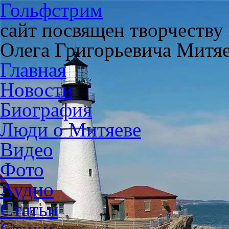
Гольфстрим
сайт посвящен творчеству
Олега Григорьевича Митя
Главная
Новости
Биография
Люди о Митяеве
Видео
Фото
Аудио
Статьи