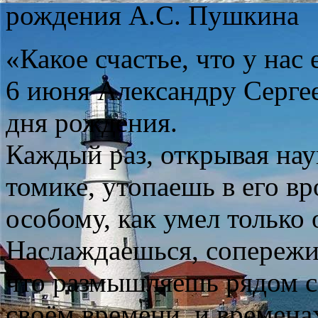
рождения А.С. Пушкина
«Какое счастье, что у нас
6 июня Александру Сергее
дня рождения.
Каждый раз, открывая на
томике, утопаешь в его вр
особому, как умел только 
Наслаждаешься, сопережи
что размышляешь рядом с 
своём времени, и времен