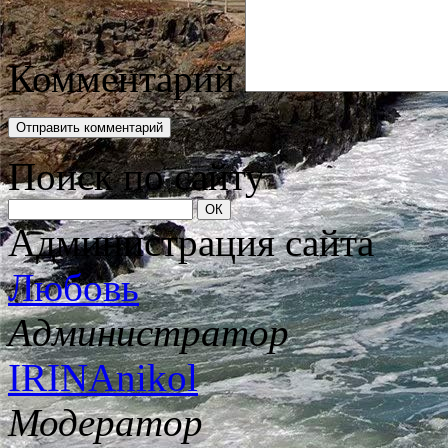
Комментарий
Поиск по сайту
Администрация сайта
Любовь
Администратор
IRINAnikol
Модератор