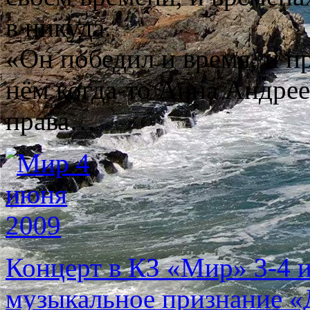
в никуда.
«Он победил и время, и п
нём когда-то Анна Андрее
права…
Концерт в КЗ «Мир» 3-4 
музыкальное признание «