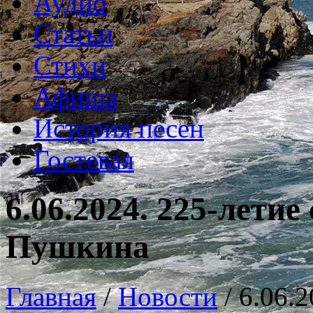
Аудио
Статьи
Стихи
Афиша
История песен
Гостевая
6.06.2024. 225-летие
Пушкина
Главная
/
Новости
/
6.06.2