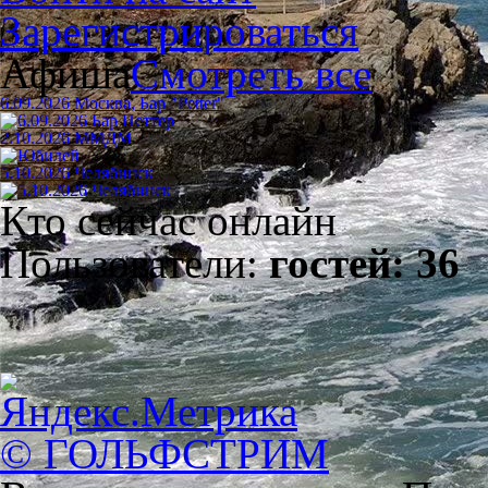
Зарегистрироваться
Афиша
Смотреть все
6.09.2026 Москва, Бар "Petter"
2.10.2026 ММДМ
5.10.2026 Челябинск
Кто сейчас онлайн
Пользователи:
гостей: 36
© ГОЛЬФСТРИМ