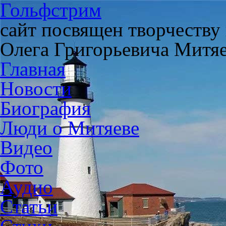
Гольфстрим
сайт посвящен творчеству
Олега Григорьевича Митя
Главная
Новости
Биография
Люди о Митяеве
Видео
Фото
Аудио
Статьи