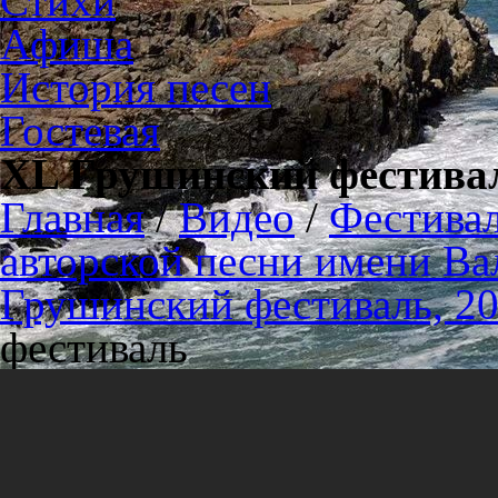
Стихи
Афиша
История песен
Гостевая
XL Грушинский фестива
Главная
/
Видео
/
Фестива
авторской песни имени В
Грушинский фестиваль, 20
фестиваль