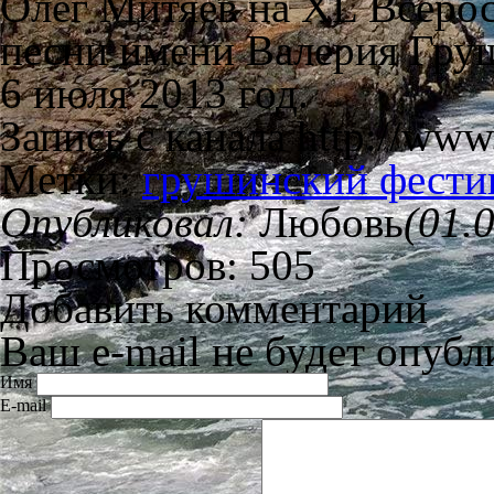
Олег Митяев на XL Всерос
песни имени Валерия Гру
6 июля 2013 год.
Запись с канала http://www.
Метки:
грушинский фести
Опубликовал:
Любовь
(01.
Просмотров: 505
Добавить комментарий
Ваш e-mail не будет опубл
Имя
E-mail